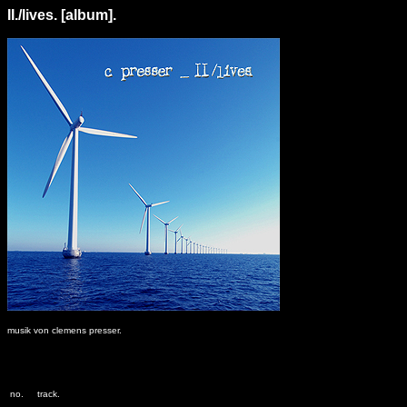
II./lives. [album].
musik von clemens presser.
no.
track.