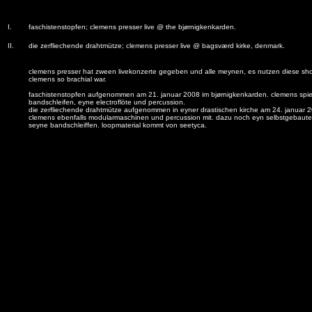
I.
faschistenstopfen; clemens presser live @ the bjørnigkenkarden.
II.
die zerfliechende drahtmütze; clemens presser live @ bagsværd kirke, denmark.
clemens presser hat zween livekonzerte gegeben und alle meynen, es nutzen diese sho
clemens so brachial war.
faschistenstopfen aufgenommen am 21. januar 2008 im bjørnigkenkarden. clemens spie
bandschleifen, eyne electroflöte und percussion.
die zerfliechende drahtmütze aufgenommen in eyner drastischen kirche am 24. januar 2
clemens ebenfalls modularmaschinen und percussion mit. dazu noch eyn selbstgebaute
seyne bandschleiffen. loopmaterial kommt von seetyca.