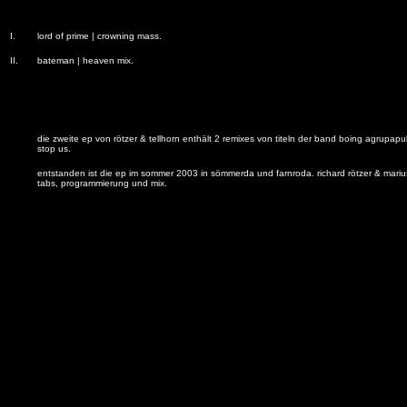
I.
lord of prime | crowning mass.
II.
bateman | heaven mix.
die zweite ep von rötzer & tellhorn enthält 2 remixes von titeln der band boing agrupap
stop us.
entstanden ist die ep im sommer 2003 in sömmerda und farnroda. richard rötzer & marius 
tabs, programmierung und mix.