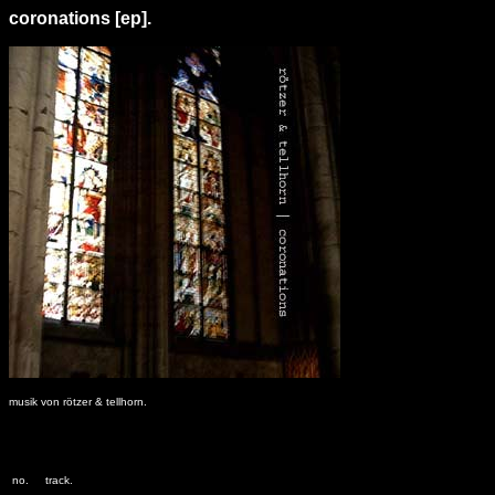
coronations [ep].
musik von rötzer & tellhorn.
no.
track.