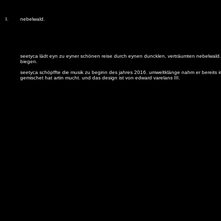
I.
nebelwald.
seetyca lädt eyn zu eyner schönen reise durch eynen duncklen, verträumten
nebelwald.
biegen.
seetyca schöpffte die musik zu beginn des jahres 2016. umweltklänge nahm er bereits im
gemischet hat artin mucht. und das design ist von edward varelans III.