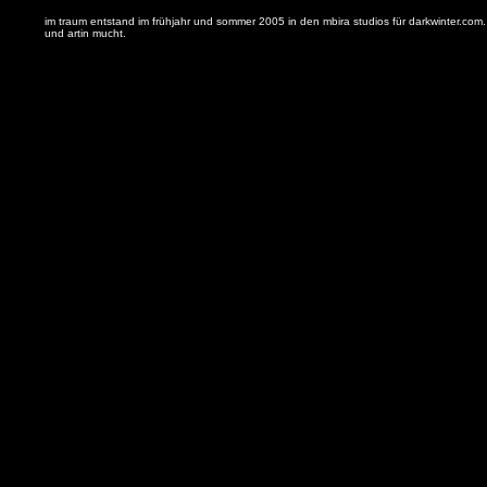
im traum entstand im frühjahr und sommer 2005 in den mbira studios für darkwinter.com
und artin mucht.