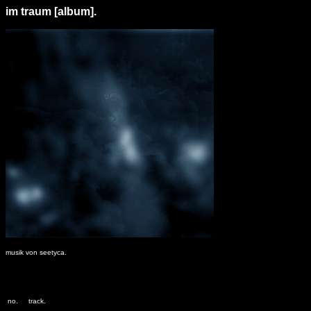
im traum [album].
musik von seetyca.
no.
track.