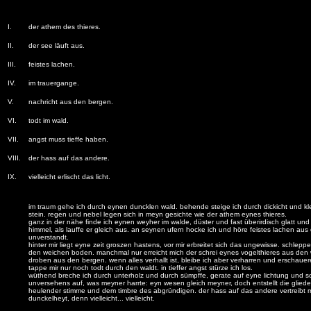
I.
der athem des thieres.
II.
der see läuft aus.
III.
feistes lachen.
IV.
im trauergange.
V.
nachricht aus den bergen.
VI.
todt im wald.
VII.
angst muss tieffe haben.
VIII.
der hass auf das andere.
IX.
vielleicht erlischt das licht.
im traum gehe ich durch eynen duncklen wald. behende steige ich durch dickicht und k
stein. regen und nebel legen sich in meyn gesichte wie der athem eynes thieres.
ganz in der nähe finde ich eynen weyher im walde, düster und fast überirdisch glatt un
himmel, als lauffe er gleich aus. an seynen ufern hocke ich und höre feistes lachen aus
unverstandt.
hinter mir liegt eyne zeit groszen hastens, vor mir erbreitet sich das ungewisse. schlepp
den weichen boden. manchmal nur erreicht mich der schrei eynes vogelthieres aus den 
droben aus den bergen. wenn alles verhallt ist, bleibe ich aber verharren und erschauere,
tappe mir nur noch todt durch den waldt. in tieffer angst stürze ich los.
wüthend breche ich durch unterholz und durch sümpffe, gerate auf eyne lichtung und 
unversehens auf, was meyner harrte: eyn wesen gleich meyner, doch entstellt die glieder
heulender stimme und dem timbre des abgründigen. der hass auf das andere vertreibt m
dunckelheyt, denn vielleicht... vielleicht.