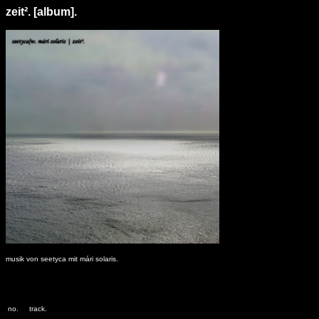
zeit². [album].
musik von seetyca mit mári solaris.
no.
track.