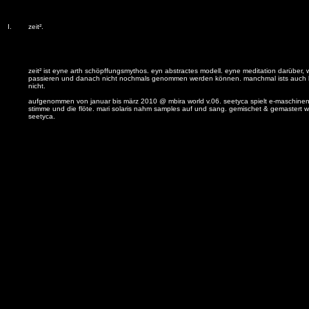
I.
zeit².
zeit² ist eyne arth schöpffungsmythos. eyn abstractes modell. eyne meditation darüber,
passieren und danach nicht nochmals genommen werden können. manchmal ists auch 
nicht.
aufgenommen von januar bis märz 2010 @ mbira world v.06. seetyca spielt e-maschinen
stimme und die flöte. mari solaris nahm samples auf und sang. gemischet & gemastert w
seetyca.